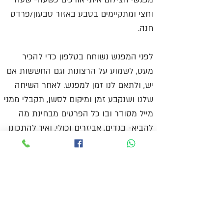
וחצי ומתקיימים בטבע באזור טבעון/פרדס
חנה.
לפני המפגש נשוחח בטלפון כדי להכיר
מעט, לשמוע על הרצונות וגם החששות אם
יש, ולתאם לנו זמן למפגש. לאחר השיחה
שלנו ושנקבע זמן ומיקום לסשן, תקבלי ממני
מייל מסודר ובו כל הפרטים מבחינת מה
להביא- בגדים, אביזרים וכולי, ואיך להתכונן
למפגש.
חשוב- אני לא מגבילה במספר התמונות וכל
תמונה שתצא טובה תעבור עיבוד ותישלח
אלייך- לרוב כמה עשרות טובות של תמונות.