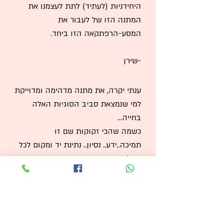
היחידניות (לעתיד) לתת לעצמנו את
המתנה הזו של לעבור את
המסע-הרפתקאה הזו ביחד.
-שירן
ענתי יקרה, את מתנה מדהימה ומדוייקת
למי שנמצאת סביב הסוגיות האלה
בחייה...
כשמה שהכי זקוקות שם זו
תמיכה..ידע.. נסיון.. נתינת יד ומקום לכל
החלקים.
ואת כה נהדרת במקום הזה.. והנתינה
מהנסיון של המסע האישי שלך
היא השראה.