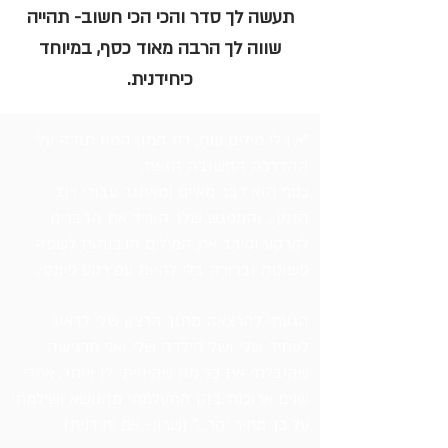
תעשה לך סדר והכי הכי חשוב- תהייה
שווה לך הרבה מאוד כסף, במיוחד
כיחידנית.
"אין לי מילים ענת, רק המון המון תודה
על
ההדרכה החשובה הזאת.
כסף הוא דבר מאיים ומאתגר עבורי רוב
הזמן... והמפגש שלך הוריד את הדברים
לקרקע וקירב את המילים הגבוהות לשפה
פשוטה וברורה בלי להיות עם רקע פיננסי.
הגעתי להרצאה מתוך הרצון שלי לדאוג
לעתיד שלי ושל הילדה שלי ואני מרגישה
שקיבלתי את כל מה שקיוויתי לו ויותר, אחרי
שנים ארוכות בהן התעלמתי מהנושא ושילמתי
על כך מחיר יקר...
​" (שרון- אם יחידנית)