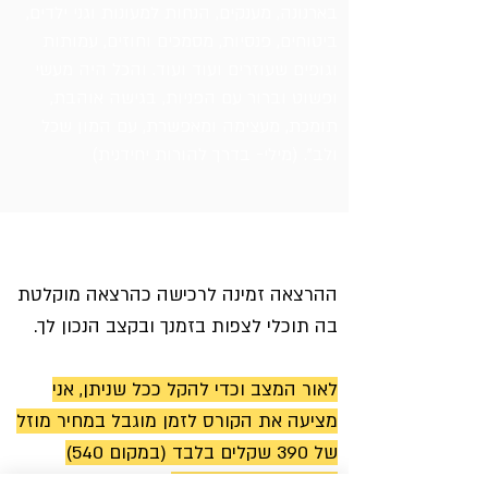
בארנונה, מענקים, הנחות למעונות וגני ילדים,
ביטוחים, פנסיות, מסמכים וחוזים, עמותות
וגופים שעוזרים ועוד ועוד. והכל היה מעשי
ופשוט וברור עם הפניות, בגישה אוהבת,
תומכת, מעצימה ומאפשרת, עם המון שכל
ולב". (מילי- בדרך להורות יחידנית)
אפשרויות והרשמה
ההרצאה זמינה לרכישה כהרצאה מוקלטת
בה תוכלי לצפות בזמנך ובקצב הנכון לך.
לאור המצב וכדי להקל ככל שניתן, אני
מציעה את הקורס לזמן מוגבל במחיר מוזל
של 390
שקלים בלבד (במקום 540)
ניתן לחלק לתשלומים.