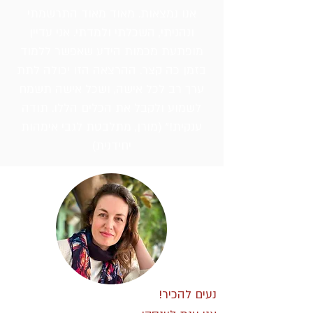
אנו נמצאות. מאוד מאוד התרשמתי
ונהניתי, השכלתי ולמדתי. אני עדיין
מופתעת מכמות הידע שאפשר ללמוד
בזמן כה קצר. ההרצאה הזו יכולה לתת
ערך רב לכל אישה, ושכל אישה תשמח
לשמוע ולקבל את הכלים הללו. תודה
ענקית!" (מורן, מתלבטת לגבי אימהות
יחידנית)
נעים להכיר!