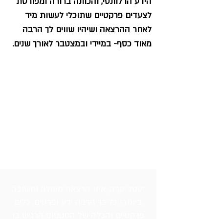
הידע הרלוונטי, והכוונה ברורה ומפורטת
לצעדים פרקטיים שתוכלי לעשות מיד
לאחר ההרצאה ושיהיו שווים לך הרבה
מאוד כסף- במיידי ובמצטבר לאורך שנים.
ההרצאה נצפתה כבר על ידי
מאות נשים- יחידניות, חד
הוריות, ונשים בדרך להורות
יחידנית או משותפת, ועזרה להן
לעשות שינוי אמיתי!
"ענת יקרה, איזו הרצאה מעולה וחשובה
ביותר! כל כך הרבה ידע ופרטים, כלים
פרקטיים והכלה של הסטטוס הרגיש בו