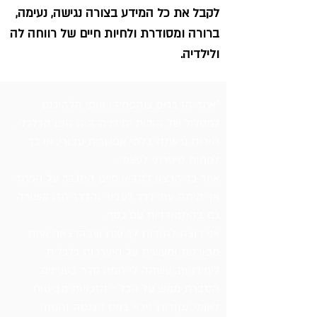
לקבל את כל המידע בצורה נגישה, נעימה,
ברורה ומסודרת ולחיות חיים של רווחה לה
ולילדיה.
"
אחד הדברים שהפחידו אותי מלהיכנס
למסלול של הורות יחידנית היה הפן הכלכלי.
הורות נראתה בלתי אפשרית עבורי, או כך
לפחות סיפרתי לעצמי.
אחר כך הרצון להביא חיים התגבר על הפחד
אך היתה עוד דרך לעבור והדרך הזו קשורה
גם בהתמודדות עם כסף.
אני רוצה להודות לך ענת שבהרצאה אחת
מפורטת ומעשית על היערכות כלכלית
ליחידניות, עשתה לי המון סדר בעניינים.
הסברת ממש על הכל - הזכויות מביטוח
לאומי, נקודות זיכוי במס הכנסה והנחה