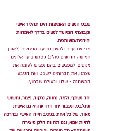
מה זה שבט הנשים האמיצות?
שבט הנשים האמיצות הינו תהליך אישי
וקבוצתי המיועד לנשים בדרך לאימהות
יחידנית/משותפת.
מדי שבועיים ולמשך תשעה מפגשים (לאורך
חמישה חודשים סה"כ) ניפגש ביער אלונים
מקסים, למפגשים בהם נפגוש לעומק את
עצמנו, את חברותינו לשבט ואת הטבע
המשתנה - שלנו ובעולם שבחוץ.
יחד נשתף, נלמד, נחווה, נרקוד, ניצור, נחשוש
ונתלבט, ונעבור יחד דרך שהיא גם אישית
מאוד, של כל אחת בנתיב חייה האישי ובדרכה
להיות אמא, וגם תהווה חלק מיצירה
משותפת- חד פעמית, יפיפייה ומרגשת של